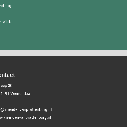
enburg.
n Wijck
ntact
reep 30
4 PH Veenendaal
o@vriendenvanprattenburg.nl
.vriendenvanprattenburg.nl