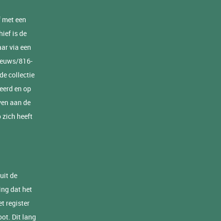
f met een
ief is de
ar via een
nieuws/816-
de collectie
eerd en op
ven aan de
 zich heeft
uit de
ing dat het
t register
ot. Dit lang