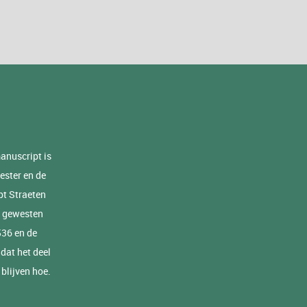
anuscript is
ester en de
pt Straeten
e gewesten
536 en de
dat het deel
 blijven hoe.