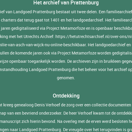
Het archief van Prattenburg
ief van Landgoed Prattenburg bestaat uit twee delen. Een familiearchie
e charters dat terug gaat tot 1401 en het landgoedarchief. Het familiearch
 jaren gedigitaliseerd via Project Metamorfoze en is openbaar beschikba
ing met het Utrechts Archief:
https://hetutrechtsarchief.nl/over-ons/
milie-van-asch-van-wijck-nu-online-beschikbaar
. Het landgoedarchief en 
zullen de komende jaren ook via Project Metamorfoze worden gedigitalis
wijze openbaar toegankelijk worden. De archieven zijn in bruikleen gege
Instandhouding Landgoed Prattenburg die het beheer voor het archief op
genomen.
Ontdekking
t kreeg genealoog Denis Verhoef de zorg over een collectie documenten 
ap van een bevriend onderzoeker. De heer Verhoef kwam tot de ontdekk
manuscript zich hierin bevond. Na overleg met de erven werd besloten he
engen naar Landgoed Prattenburg. De vreugde over het terugvinden is gro