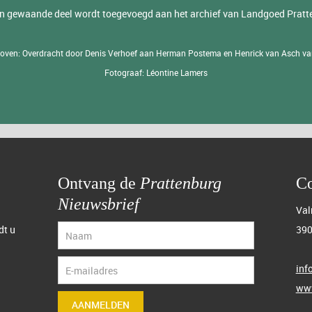
en gewaande deel wordt toegevoegd aan het archief van Landgoed Pratt
oven: Overdracht door Denis Verhoef aan Herman Postema en Henrick van Asch va
Fotograaf: Léontine Lamers
Ontvang de
Prattenburg
Co
Nieuwsbrief
Val
dt u
390
inf
www
AANMELDEN