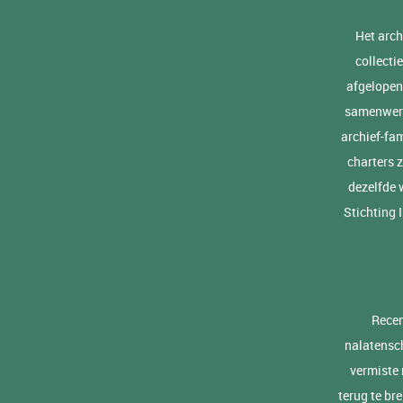
Het arch
collecti
afgelopen
samenwerk
archief-fa
charters 
dezelfde 
Stichting 
Recen
nalatensch
vermiste 
terug te br